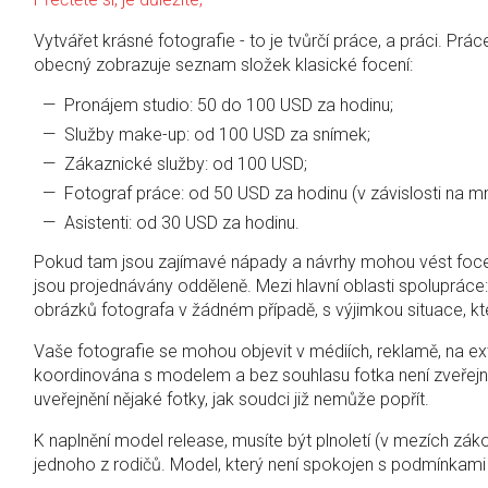
Vytvářet krásné fotografie - to je tvůrčí práce, a práci. Pr
obecný zobrazuje seznam složek klasické focení:
Pronájem studio: 50 do 100 USD za hodinu;
Služby make-up: od 100 USD za snímek;
Zákaznické služby: od 100 USD;
Fotograf práce: od 50 USD za hodinu (v závislosti na m
Asistenti: od 30 USD za hodinu.
Pokud tam jsou zajímavé nápady a návrhy mohou vést foc
jsou projednávány odděleně. Mezi hlavní oblasti spolupráce
obrázků fotografa v žádném případě, s výjimkou situace, kte
Vaše fotografie se mohou objevit v médiích, reklamě, na ex
koordinována s modelem a bez souhlasu fotka není zveřejně
uveřejnění nějaké fotky, jak soudci již nemůže popřít.
K naplnění model release, musíte být plnoletí (v mezích zá
jednoho z rodičů. Model, který není spokojen s podmínkami