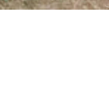
Русский
English
Koš
0
INFORMATION ABOUT T
Turkey
→
Demre
Fotoset:
Turecko 2007
Categories
krajina
cestování
Značky:
Canon EOS 30D
krajina
cestování
2007
Turecko
ISO 
28.0-75.0 mm
kameny
zřícenina
divadlo
antický
historie
hrobk
EXIF
Model fotoaparátu:
Canon EOS 30D
Objektivu:
28.0-75.0 mm