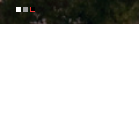
WRITE ME
Your name
E-mail
Message
SEND MESSAGE
Or e-mail me
photo@juchkov.com
FOLLOW ME
RSS
juchkov
Сергей Жучков