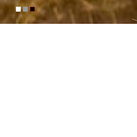
Čeština
English
Корзина
0
ДАННЫЕ О ФОТОГРАФ
Turkey
→
Çağabey Köyü
→
Üçhisar
Фотосет:
Турция 2010. Каппадокия
Категории
пейзаж
путешествия
Метки:
ISO 100
Canon EOS 30D
пейзаж
путешествия
Турция
облака
зеленый
античный
история
EF24-70mm f:2.8L USM
Çağabey Köyü
Çankiri
Üçhisar
EXIF