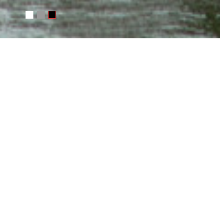
WRITE ME
Your name
E-mail
Message
SEND MESSAGE
Or e-mail me
photo@juchkov.com
FOLLOW ME
RSS
juchkov
Сергей Жучков